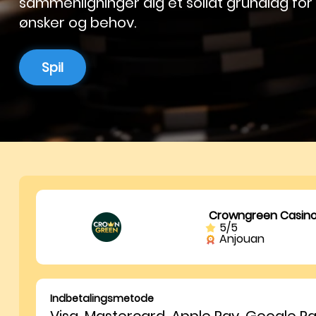
sammenligninger dig et solidt grundlag for 
ønsker og behov.
Spil
Crowngreen Casin
5/5
Anjouan
Indbetalingsmetode