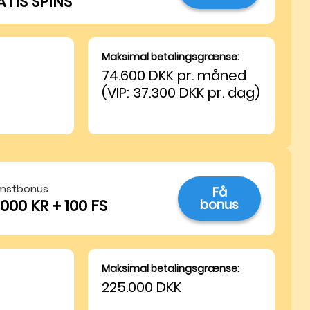
ATIS SPINS
Maksimal betalingsgrænse:
74.600 DKK pr. måned
(VIP: 37.300 DKK pr. dag)
mstbonus
Få
000 KR + 100 FS
bonus
Maksimal betalingsgrænse:
225.000 DKK