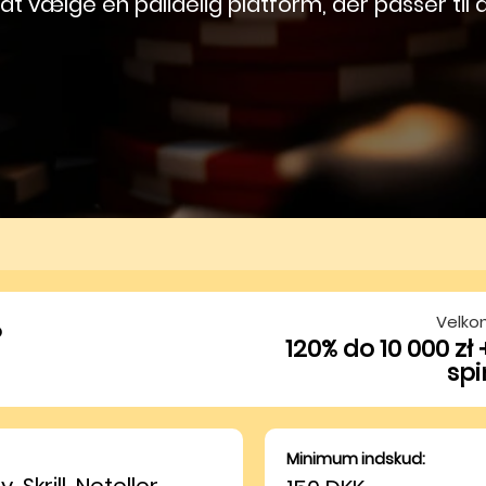
at vælge en pålidelig platform, der passer til 
Velko
o
120% do 10 000 z
sp
Minimum indskud: