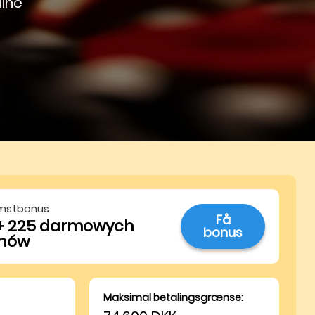
dine
mstbonus
Få
ł + 225 darmowych
bonus
inów
Maksimal betalingsgrænse: