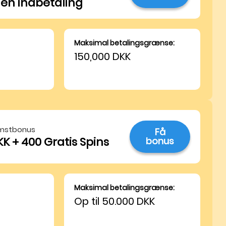
n indbetaling
Maksimal betalingsgrænse:
150,000 DKK
mstbonus
Få
KK + 400 Gratis Spins
bonus
Maksimal betalingsgrænse:
Op til 50.000 DKK