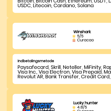
Bitcoin, Bitcoin Cash, Ethereum, USDT, 
USDC, Litecoin, Cardano, Solana
Winshark
5/5
Curacao
Indbetalingsmetode
Paysafecard, Skrill, Neteller, MiFinity, Ra
Visa Inc., Visa Electron, Visa Prepaid, 
Revolut AR, Bank Transfer, Credit Card
Lucky hunter
4.8/5