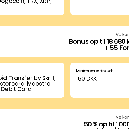
Dogecoin, TRX, XRP,
Velko
Bonus op til 18 680 
+ 55 Fo
Minimum indskud:
pid Transfer by Skrill,
150 DKK
Mastercard, Maestro,
, Debit Card
Velko
50 % op til 1.00