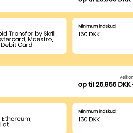
Minimum indskud:
pid Transfer by Skrill,
150 DKK
Mastercard, Maestro,
, Debit Card
Velko
op til 26,856 DKK 
Minimum indskud:
n, Ethereum,
150 DKK
llet