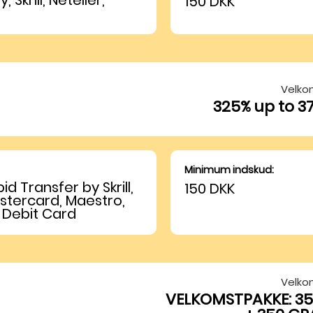
Skrill, Neteller,
150 DKK
Velko
325% up to 3
Minimum indskud:
pid Transfer by Skrill,
150 DKK
Mastercard, Maestro,
, Debit Card
Velko
VELKOMSTPAKKE: 350