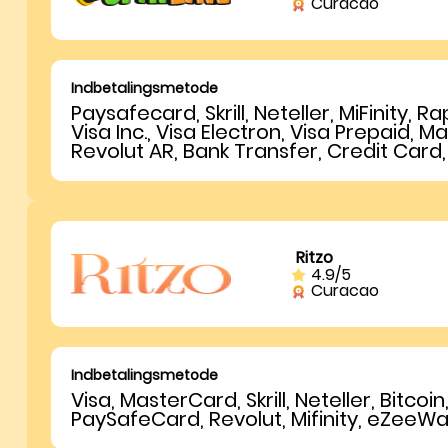
Curacao
Indbetalingsmetode
Paysafecard, Skrill, Neteller, MiFinity, Ra
Visa Inc., Visa Electron, Visa Prepaid, 
Revolut AR, Bank Transfer, Credit Card
Ritzo
4.9/5
Curacao
Indbetalingsmetode
Visa, MasterCard, Skrill, Neteller, Bitcoi
PaySafeCard, Revolut, Mifinity, eZeeWa