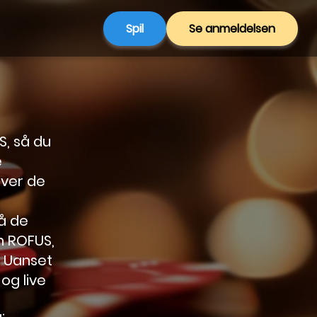
Spil
Se anmeldelsen
S, så du
e
æver de
å de
n ROFUS,
. Uanset
og live