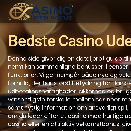
Bedste Casino Ud
Denne side giver dig en detaljeret guide ti
nemt kan sammenligne bonusser, licenser, b
funktioner. Vi gennemgår både nye og vel
forhold, der har størst betydning for danske
udbetalingshastigheder, sikkerhed og bruge
væsentligste forskelle mellem casinoer me
samt nyttig information om ansvarligt spil
om du leder efter et casino med hurtige udb
casino eller en attraktiv velkomstbonus, 