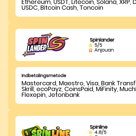
Ethereum, USDT, Litecoin, Solana, XRP,
USDC, Bitcoin Cash, Toncoin
Spinlander
5/5
Anjouan
Indbetalingsmetode
Mastercard, Maestro, Visa, Bank Transfer
Skrill, ecoPayz, CoinsPaid, MiFinity, Muc
Flexepin, Jetonbank
Spinline
4.8/5